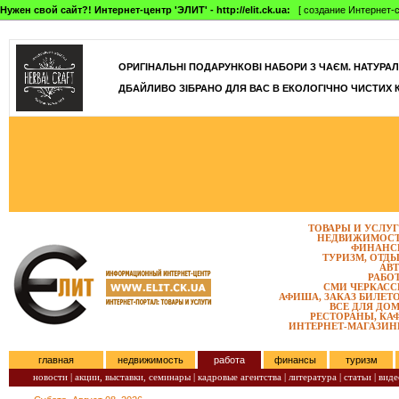
Нужен свой сайт?! Интернет-центр 'ЭЛИТ' - http://elit.ck.ua:
[ создание Интернет-с
ОРИГІНАЛЬНІ ПОДАРУНКОВІ НАБОРИ З ЧАЄМ. НАТУРАЛЬН
ДБАЙЛИВО ЗІБРАНО ДЛЯ ВАС В ЕКОЛОГІЧНО ЧИСТИХ 
ТОВАРЫ И УСЛУ
НЕДВИЖИМОС
ФИНАНС
ТУРИЗМ, ОТД
АВ
РАБО
СМИ ЧЕРКАС
АФИША, ЗАКАЗ БИЛЕТ
ВСЕ ДЛЯ ДО
РЕСТОРАНЫ, КА
ИНТЕРНЕТ-МАГАЗИ
главная
недвижимость
работа
финансы
туризм
новости |
акции, выставки, семинары |
кадровые агентства |
литература |
статьи |
виде