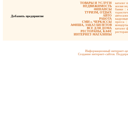
ТОВАРЫ И УСЛУГИ
каталог 
НЕДВИЖИМОСТЬ
жилая не
ФИНАНСЫ
банки
|
ТУРИЗМ, ОТДЫХ
туристич
АВТО
автосало
Добавить предприятие
РАБОТА
кадровые
СМИ г. ЧЕРКАССЫ
пресса
|
АФИША, ЗАКАЗ БИЛЕТОВ
концерты
ВСЕ ДЛЯ ДОМА
каталог 
РЕСТОРАНЫ, КАФЕ
рестора
ИНТЕРНЕТ-МАГАЗИНЫ
Информационный интернет-цен
Создание интернет-сайтов. Поддерж