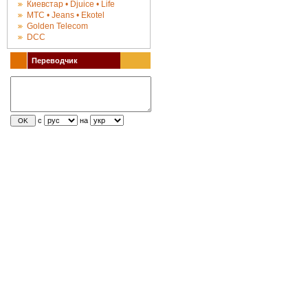
Киевстар • Djuice • Life
МТС • Jeans • Ekotel
Golden Telecom
DCC
Переводчик
с
на