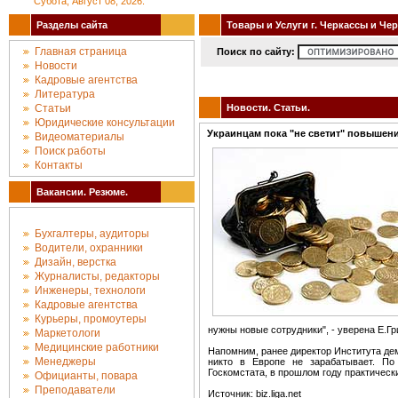
Субота, Август 08, 2026.
Разделы сайта
Товары и Услуги г. Черкассы и Че
Главная страница
Поиск по сайту:
Новости
Кадровые агентства
Литература
Статьи
Новости. Статьи.
Юридические консультации
Украинцам пока "не светит" повышени
Видеоматериалы
Поиск работы
Контакты
Вакансии. Резюме.
Бухгалтеры, аудиторы
Водители, охранники
Дизайн, верстка
Журналисты, редакторы
Инженеры, технологи
Кадровые агентства
Курьеры, промоутеры
нужны новые сотрудники", - уверена Е.Гр
Маркетологи
Медицинские работники
Напомним, ранее директор Института де
Менеджеры
никто в Европе не зарабатывает. П
Госкомстата, в прошлом году практическ
Официанты, повара
Преподаватели
Источник: biz.liga.net