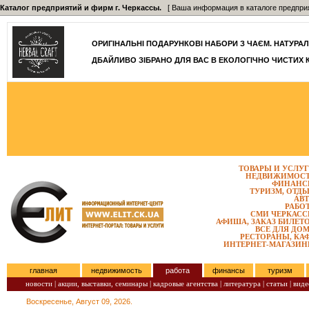
Каталог предприятий и фирм г. Черкассы.
[ Ваша информация в каталоге предприятий
ОРИГІНАЛЬНІ ПОДАРУНКОВІ НАБОРИ З ЧАЄМ. НАТУРАЛЬН
ДБАЙЛИВО ЗІБРАНО ДЛЯ ВАС В ЕКОЛОГІЧНО ЧИСТИХ 
ТОВАРЫ И УСЛУ
НЕДВИЖИМОС
ФИНАНС
ТУРИЗМ, ОТД
АВ
РАБО
СМИ ЧЕРКАС
АФИША, ЗАКАЗ БИЛЕТ
ВСЕ ДЛЯ ДО
РЕСТОРАНЫ, КА
ИНТЕРНЕТ-МАГАЗИ
главная
недвижимость
работа
финансы
туризм
новости |
акции, выставки, семинары |
кадровые агентства |
литература |
статьи |
виде
Воскресенье, Август 09, 2026.