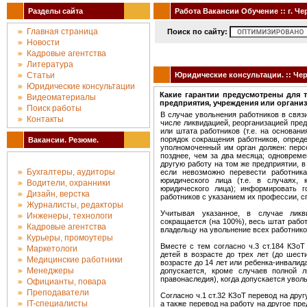
Разделы сайта
Работа Вакансии Обучение :: г. Че
Главная страница
Поиск по сайту:
Новости
Кадровые агентства
Литература
Статьи
Юридические консультации. :: Чер
Юридические консультации
Какие гарантии предусмотрены для 
Видеоматериалы
предприятия, учреждения или органи
Поиск работы
В случае увольнения работников в связ
Контакты
числе ликвидацией, реорганизацией пре
или штата работников (т.е. на основан
порядок сокращения работников, опреде
Вакансии. Резюме.
уполномоченный им орган должен: перс
позднее, чем за два месяца; одноврем
другую работу на том же предприятии, в
Бухгалтеры, аудиторы
если невозможно перевести работник
юридического лица (т.е. в случаях,
Водители, охранники
юридического лица); информировать 
Дизайн, верстка
работников с указанием их профессии, с
Журналисты, редакторы
Учитывая указанное, в случае ликв
Инженеры, технологи
сокращается (на 100%), весь штат рабо
Кадровые агентства
владельцу на увольнение всех работников
Курьеры, промоутеры
Вместе с тем согласно ч.3 ст.184 КЗ
Маркетологи
детей в возрасте до трех лет (до шести
Медицинские работники
возрасте до 14 лет или ребенка-инвалид
Менеджеры
допускается, кроме случаев полной ли
правонаследия), когда допускается увол
Официанты, повара
Преподаватели
Согласно ч.1 ст.32 КЗоТ перевод на друг
IT-специалисты
а также перевод на работу на другое пре