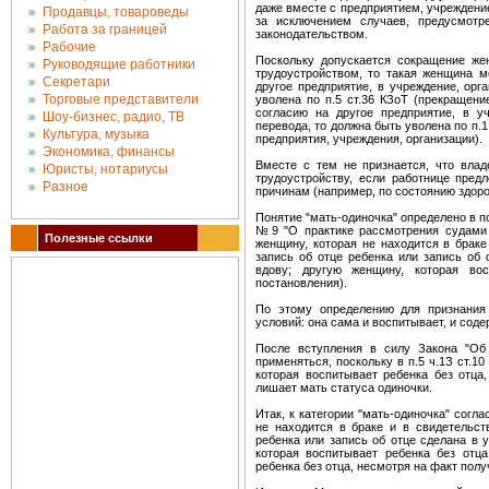
даже вместе с предприятием, учреждение
Продавцы, товароведы
за исключением случаев, предусмотр
Работа за границей
законодательством.
Рабочие
Поскольку допускается сокращение же
Руководящие работники
трудоустройством, то такая женщина м
Секретари
другое предприятие, в учреждение, орг
Торговые представители
уволена по п.5 ст.36 КЗоТ (прекращени
согласию на другое предприятие, в уч
Шоу-бизнес, радио, ТВ
перевода, то должна быть уволена по п.1
Культура, музыка
предприятия, учреждения, организации).
Экономика, финансы
Вместе с тем не признается, что вла
Юристы, нотариусы
трудоустройству, если работнице пред
Разное
причинам (например, по состоянию здоро
Понятие "мать-одиночка" определено в п
№9 "О практике рассмотрения судами 
Полезные ссылки
женщину, которая не находится в браке
запись об отце ребенка или запись об 
вдову; другую женщину, которая во
постановления).
По этому определению для признания
условий: она сама и воспитывает, и соде
После вступления в силу Закона "Об 
применяться, поскольку в п.5 ч.1З ст.10
которая воспитывает ребенка без отца,
лишает мать статуса одиночки.
Итак, к категории "мать-одиночка" согл
не находится в браке и в свидетельст
ребенка или запись об отце сделана в 
которая воспитывает ребенка без отц
ребенка без отца, несмотря на факт полу