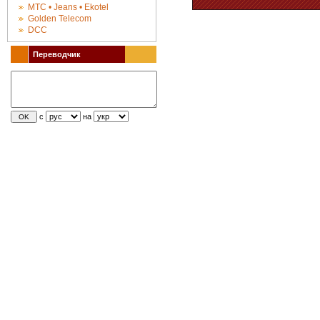
МТС • Jeans • Ekotel
Golden Telecom
DCC
Переводчик
с
на