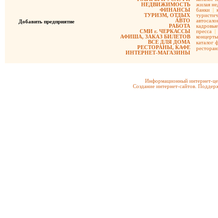
НЕДВИЖИМОСТЬ
жилая не
ФИНАНСЫ
банки
|
ТУРИЗМ, ОТДЫХ
туристич
АВТО
автосало
Добавить предприятие
РАБОТА
кадровые
СМИ г. ЧЕРКАССЫ
пресса
|
АФИША, ЗАКАЗ БИЛЕТОВ
концерты
ВСЕ ДЛЯ ДОМА
каталог 
РЕСТОРАНЫ, КАФЕ
рестора
ИНТЕРНЕТ-МАГАЗИНЫ
Информационный интернет-цен
Создание интернет-сайтов. Поддерж