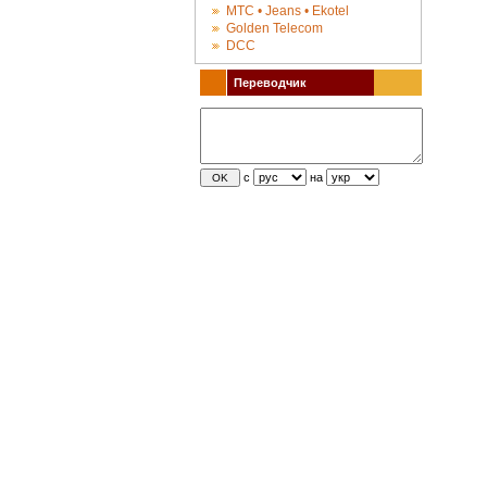
МТС • Jeans • Ekotel
Golden Telecom
DCC
Переводчик
с
на