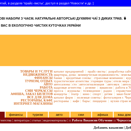
, в разделе 'прайс-листы', доступ в раздел 'Новости' и др. ]
ВІ НАБОРИ З ЧАЄМ. НАТУРАЛЬНІ АВТОРСЬКІ ДУХМЯНІ ЧАЇ З ДИКИХ ТРАВ. 🍵
 ВАС В ЕКОЛОГІЧНО ЧИСТИХ КУТОЧКАХ УКРАЇНИ
ТОВАРЫ И УСЛУГИ
каталог предприятий
|
прайс-листы
|
разработка сай
НЕДВИЖИМОСТЬ
квартиры,
дома
|
коммерческая недвижимость
|
земель
ФИНАНСЫ
банки
|
кредитные союзы
|
страховые компании
|
кур
ТУРИЗМ, ОТДЫХ
туристические агентства
|
горящие туры
|
отели мира
|
АВТО
автосалоны
|
сто
|
автосигнализация
|
автозвук
|
автох
РАБОТА
кадровые агентства
|
резюме
|
вакансии
|
работа в У
СМИ ЧЕРКАССЫ
пресса
|
журналы
|
телевидение
|
радио
|
справочни
АФИША, ЗАКАЗ БИЛЕТОВ
концерты
|
театр
|
кино
|
спорт
|
детям
|
заказ биле
ВСЕ ДЛЯ ДОМА
каталог фирм
|
полезные советы
|
фотогалерея г. Чер
РЕСТОРАНЫ, КАФЕ
рестораны
|
кафе
|
бары
|
пиццерии
|
кухни стран м
ИНТЕРНЕТ-МАГАЗИНЫ
финансы
туризм
авто
сми
афиша
ваш дом
ентства |
литература |
статьи |
видеоматериалы |
:: Работа Вакансии Обучение :: Черкасс
Добавить вакансию
|
Доб