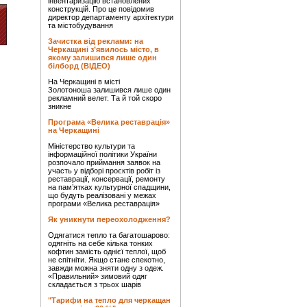
інвентаризацію встановлених
конструкцій. Про це повідомив
директор департаменту архітектури
та містобудування
Зачистка від реклами: на
Черкащині з’явилось місто, в
якому залишився лише один
білборд (ВІДЕО)
На Черкащині в місті
Золотоноша залишився лише один
рекламний велет. Та й той скоро
зникне
Програма «Велика реставрація»
на Черкащині
Міністерство культури та
інформаційної політики України
розпочало приймання заявок на
участь у відборі проєктів робіт із
реставрації, консервації, ремонту
на пам’ятках культурної спадщини,
що будуть реалізовані у межах
програми «Велика реставрація»
Як уникнути переохолодження?
Одягатися тепло та багатошарово:
одягніть на себе кілька тонких
кофтин замість однієї теплої, щоб
не спітніти. Якщо стане спекотно,
завжди можна зняти одну з одеж.
«Правильний» зимовий одяг
складається з трьох шарів
"Тарифи на тепло для черкащан