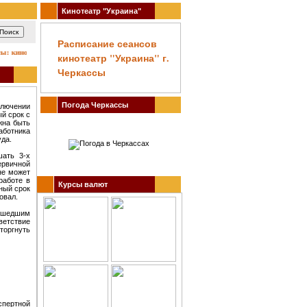
Кинотеатр "Украина"
Расписание сеансов
кино, театр, концерты, спектакли, гастроли, выставки, акции, музеи, спорт. Заказ биле
кинотеатр "Украина" г.
Черкассы
Погода Черкассы
ключении
й срок с
жна быть
аботника
уда.
шать 3-х
ервичной
не может
работе в
Курсы валют
ный срок
овал.
рошедшим
ветствие
торгнуть
спертной