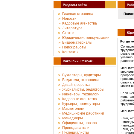
Разделы сайта
Рабо
Главная страница
Поиск 
Новости
Кадровые агентства
Литература
Статьи
Юрид
Юридические консультации
Когда м
Видеоматериалы
Согласн
Поиск работы
трудово
Контакты
целью п
указано
распрост
Вакансии. Резюме.
Испытат
месяцев
Бухгалтеры, аудиторы
профсою
превыша
Водители, охранники
связи с
Дизайн, верстка
может бы
Журналисты, редакторы
Если ис
Инженеры, технологи
испытат
Кадровые агентства
работни
Курьеры, промоутеры
трудовой
Маркетологи
Испытате
Медицинские работники
Менеджеры
· лиц, к
· молод
Официанты, повара
· молод
Преподаватели
· лиц, у
IT-специалисты
· инвал