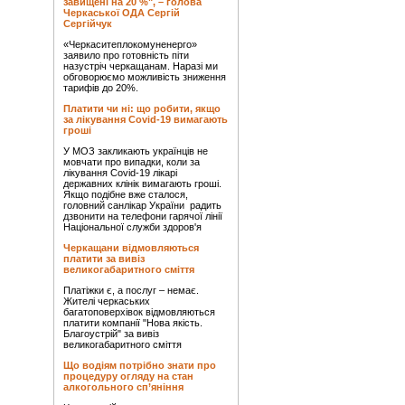
завищені на 20 %", – голова
Черкаської ОДА Сергій
Сергійчук
«Черкаситеплокомуненерго»
заявило про готовність піти
назустріч черкащанам. Наразі ми
обговорюємо можливість зниження
тарифів до 20%.
Платити чи ні: що робити, якщо
за лікування Covid-19 вимагають
гроші
У МОЗ закликають українців не
мовчати про випадки, коли за
лікування Covid-19 лікарі
державних клінік вимагають гроші.
Якщо подібне вже сталося,
головний санлікар України радить
дзвонити на телефони гарячої лінії
Національної служби здоров'я
Черкащани відмовляються
платити за вивіз
великогабаритного сміття
Платіжки є, а послуг – немає.
Жителі черкаських
багатоповерхівок відмовляються
платити компанії "Нова якість.
Благоустрій" за вивіз
великогабаритного сміття
Що водіям потрібно знати про
процедуру огляду на стан
алкогольного сп’яніння