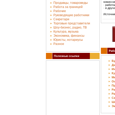
комисси
Продавцы, товароведы
· работн
Работа за границей
· в друг
Рабочие
Источник
Руководящие работники
Секретари
Торговые представители
Шоу-бизнес, радио, ТВ
Культура, музыка
Экономика, финансы
Юристы, нотариусы
Разное
Работ
Полезные ссылки
Б
Д
И
К
М
О
П
Ра
Ра
С
Шо
Э