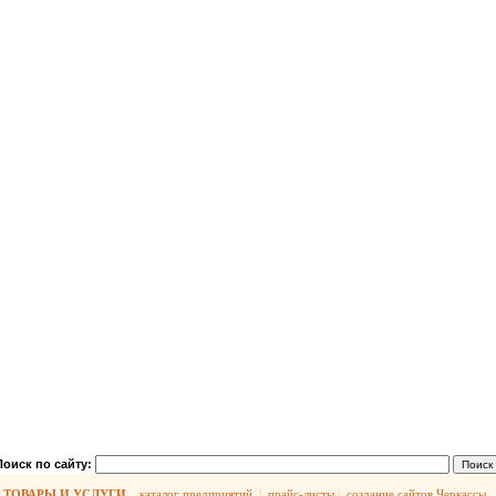
Поиск по сайту:
ТОВАРЫ И УСЛУГИ
каталог предприятий
|
прайс-листы
|
создание сайтов Черкассы