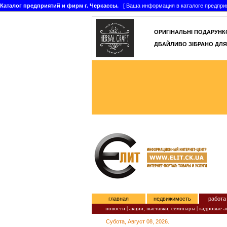
Каталог предприятий и фирм г. Черкассы.
[ Ваша информация в каталоге предприятий
ОРИГІНАЛЬНІ ПОДАРУНКО
ДБАЙЛИВО ЗІБРАНО ДЛЯ
главная
недвижимость
работа
новости |
акции, выставки, семинары |
кадровые аг
Субота, Август 08, 2026.