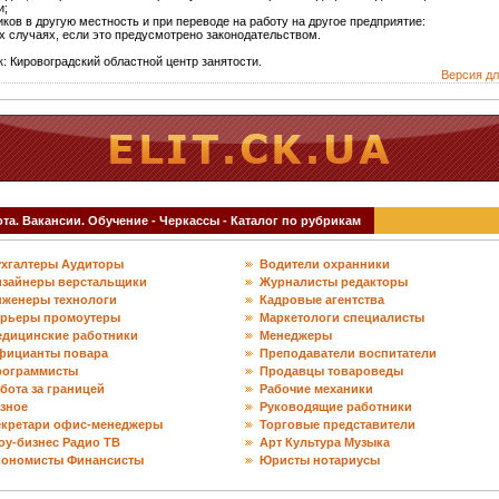
и;
иков в другую местность и при переводе на работу на другое предприятие:
их случаях, если это предусмотрено законодательством.
: Кировоградский областной центр занятости.
Версия дл
а. Вакансии. Обучение - Черкассы - Каталог по рубрикам
ухгалтеры Аудиторы
Водители охранники
изайнеры верстальщики
Журналисты редакторы
нженеры технологи
Кадровые агентства
урьеры промоутеры
Маркетологи специалисты
едицинские работники
Менеджеры
фицианты повара
Преподаватели воспитатели
рограммисты
Продавцы товароведы
бота за границей
Рабочие механики
зное
Руководящие работники
екретари офис-менеджеры
Торговые представители
у-бизнес Радио ТВ
Арт Культура Музыка
кономисты Финансисты
Юристы нотариусы