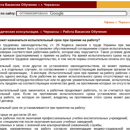
та Вакансии Обучение :: г. Черкассы
по сайту:
Афиша г. Черкассы: 
ические консультации. :: Черкассы :: Работа Вакансии Обучение
ожет назначаться испытательный срок при приеме на работу?
о трудовому законодательству, ст. 26 Кодекса законов о труде Украины при за
го договора может быть установлен обусловленный соглашением сторон испытательны
роверки соответствия работника работе, которая ему поручается. Такое условие дол
 в приказе (распоряжении) о приеме на работу. На время испытательного срока на р
раняется трудовое законодательство, в том числе нормы относительно оплаты его тр
ельный срок, если другое не установлено законодательством, не может превы
, а в отдельных случаях, по согласованию с соответствующим выборным органом п
зной организации, - 6 месяцев. Испытательный срок при приеме на работу рабочих 
ть одного месяца. Если работник во время испытательного срока отсутствовал на 
 временной нетрудоспособностью или по другим уважительным причинам, испытатель
ть продлен на соответствующее количество дней, на протяжении которых он отсутств
пытательный срок закончился, а работник продолжает работать, то он считается п
ельный срок. Если на протяжении испытательного срока установлено несоот
ка работе, на которую он принят, владелец на протяжении этого срока может рас
 договор.
льный срок не устанавливается при принятии на работу:
оторые не достигли 18 лет;
ых рабочих после окончания профессиональных учебно-воспитательных учреждений;
ых специалистов после окончания высших учебных заведений;
воленных в запас с военной или альтернативной (невоенной) службы;
идов, направленных на работу согласно рекомендации медико-социальной эк