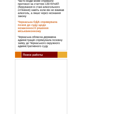
Часто водій може отримати
протокол за статтею 130 КУпАП
(Керування в стані алкогольного
сп’яніння) навіть коли він не вживав
алкоголь, а лише через незнання
закону
Черкаська ОДА спрямувала
позов до суду щодо
незаконності рішення
міськвиконкому
Черкаська обласна державна
адміністрація спрямувала позовну
заяву до Черкаського окружного
адміністративного суду
Поиск работы