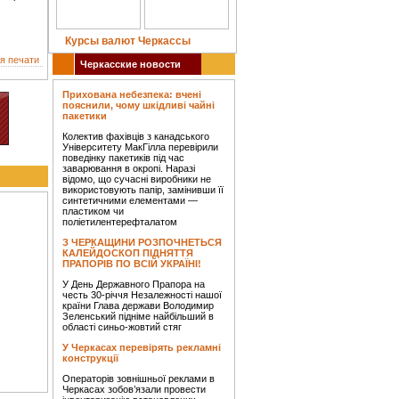
Курсы валют Черкассы
я печати
Черкасские новости
Прихована небезпека: вчені
пояснили, чому шкідливі чайні
пакетики
Колектив фахівців з канадського
Університету МакГілла перевірили
поведінку пакетиків під час
заварювання в окропі. Наразі
відомо, що сучасні виробники не
використовують папір, замінивши її
синтетичними елементами —
пластиком чи
поліетилентерефталатом
З ЧЕРКАЩИНИ РОЗПОЧНЕТЬСЯ
КАЛЕЙДОСКОП ПІДНЯТТЯ
ПРАПОРІВ ПО ВСІЙ УКРАЇНІ!
У День Державного Прапора на
честь 30-річчя Незалежності нашої
країни Глава держави Володимир
Зеленський підніме найбільший в
області синьо-жовтий стяг
У Черкасах перевірять рекламні
конструкції
Операторів зовнішньої реклами в
Черкасах зобов’язали провести