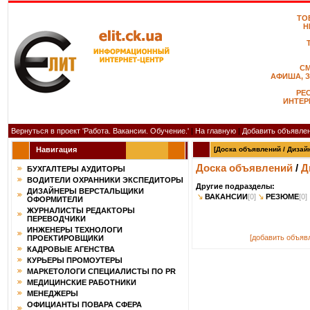
ТО
Н
С
АФИША, 
РЕ
ИНТЕР
Вернуться в проект 'Работа. Вакансии. Обучение.'
|
На главную
|
Добавить объявле
Навигация
[Доска объявлений / Дизай
Доска объявлений
/
Д
БУХГАЛТЕРЫ АУДИТОРЫ
ВОДИТЕЛИ ОХРАННИКИ ЭКСПЕДИТОРЫ
Другие подразделы:
ДИЗАЙНЕРЫ ВЕРСТАЛЬЩИКИ
ВАКАНСИИ
[0]
РЕЗЮМЕ
[0]
ОФОРМИТЕЛИ
ЖУРНАЛИСТЫ РЕДАКТОРЫ
ПЕРЕВОДЧИКИ
ИНЖЕНЕРЫ ТЕХНОЛОГИ
[добавить объявл
ПРОЕКТИРОВЩИКИ
КАДРОВЫЕ АГЕНСТВА
КУРЬЕРЫ ПРОМОУТЕРЫ
МАРКЕТОЛОГИ СПЕЦИАЛИСТЫ ПО PR
МЕДИЦИНСКИЕ РАБОТНИКИ
МЕНЕДЖЕРЫ
ОФИЦИАНТЫ ПОВАРА СФЕРА