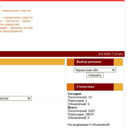
Т"
|
земельные участки
|
справочник туриста
нг
|
запчасти
|
шины
ить вакансию
радио
|
фильмы on-line
ия мероприятия
9.8.2026 7:13 am.
Выбор региона
Статистика
Сегодня
:
Посетителей: 13
Переходов: 1
Объявлений: 0
Всего
:
Посетителей: 5267
Переходов: 28037
Объявлений: 0
На модерации 0 объявлений