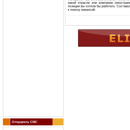
какой отрасли или компании (иностран
позиции вы хотели бы работать. Составь
к поиску вакансий.
Отправить СМС