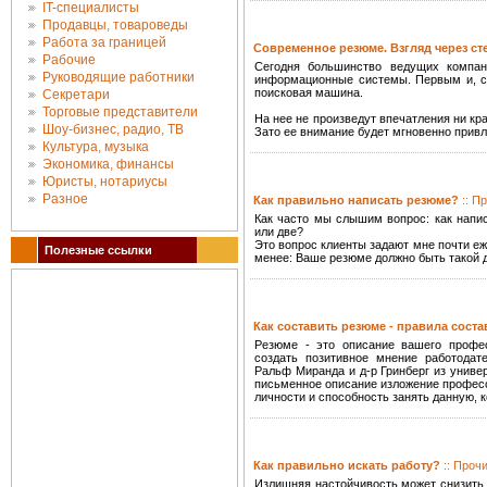
IT-специалисты
Продавцы, товароведы
Работа за границей
Современное резюме. Взгляд через ст
Рабочие
Сегодня большинство ведущих компа
Руководящие работники
информационные системы. Первым и, с
поисковая машина.
Секретари
Торговые представители
На нее не произведут впечатления ни кр
Шоу-бизнес, радио, ТВ
Зато ее внимание будет мгновенно прив
Культура, музыка
Экономика, финансы
Юристы, нотариусы
Разное
Как правильно написать резюме?
:: П
Как часто мы слышим вопрос: как напис
или две?
Это вопрос клиенты задают мне почти еж
Полезные ссылки
менее: Ваше резюме должно быть такой д
Как составить резюме - правила сост
Резюме - это описание вашего профес
создать позитивное мнение работодат
Ральф Миранда и д-р Гринберг из униве
письменное описание изложение профес
личности и способность занять данную, 
Как правильно искать работу?
:: Проч
Излишняя настойчивость может снизить 