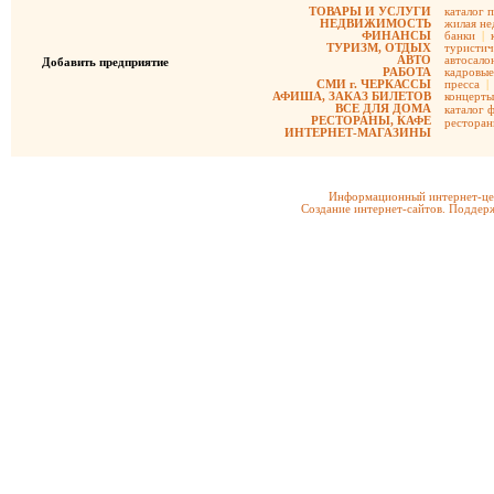
ТОВАРЫ И УСЛУГИ
каталог 
НЕДВИЖИМОСТЬ
жилая не
ФИНАНСЫ
банки
|
ТУРИЗМ, ОТДЫХ
туристич
АВТО
автосало
Добавить предприятие
РАБОТА
кадровые
СМИ г. ЧЕРКАССЫ
пресса
|
АФИША, ЗАКАЗ БИЛЕТОВ
концерты
ВСЕ ДЛЯ ДОМА
каталог 
РЕСТОРАНЫ, КАФЕ
рестора
ИНТЕРНЕТ-МАГАЗИНЫ
Информационный интернет-цен
Создание интернет-сайтов. Поддерж