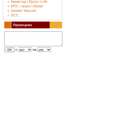
Киевстар • Djuice • Life
МТС • Jeans • Ekotel
Golden Telecom
DCC
Переводчик
с
на