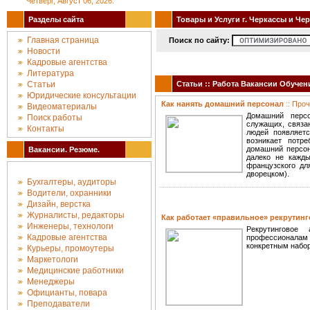
Четверг, Август 06, 2026.
Разделы сайта
Товары и Услуги г. Черкассы и Че
Главная страница
Поиск по сайту:
Новости
Кадровые агентства
Литература
Статьи
Статьи :: Работа Вакансии Обучени
Юридические консультации
Как нанять домашний персонал
:: Про
Видеоматериалы
Домашний персо
Поиск работы
служащих, связа
Контакты
людей появляетс
возникает потр
домашний персон
Вакансии. Резюме.
далеко не кажды
французского дл
дворецком).
Бухгалтеры, аудиторы
Водители, охранники
Дизайн, верстка
Журналисты, редакторы
Как работает «правильное» рекрутинг
Инженеры, технологи
Рекрутинговое
Кадровые агентства
профессионалам 
конкретным набор
Курьеры, промоутеры
Маркетологи
Медицинские работники
Менеджеры
Официанты, повара
Преподаватели