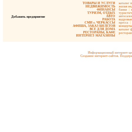
ТОВАРЫ И УСЛУГИ
каталог 
НЕДВИЖИМОСТЬ
жилая не
ФИНАНСЫ
банки
|
ТУРИЗМ, ОТДЫХ
туристич
АВТО
автосало
Добавить предприятие
РАБОТА
кадровые
СМИ г. ЧЕРКАССЫ
пресса
|
АФИША, ЗАКАЗ БИЛЕТОВ
концерты
ВСЕ ДЛЯ ДОМА
каталог 
РЕСТОРАНЫ, КАФЕ
рестора
ИНТЕРНЕТ-МАГАЗИНЫ
Информационный интернет-цен
Создание интернет-сайтов. Поддерж