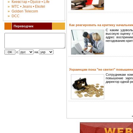
Киевстар • Djuice • Life
МТС • Jeans • Ekotel
Golden Telecom
DCC
Как реагировать на критику начальни
Переводчик
С каким удоволь
высокую оценку 
адрес восприним
негодованию крит
с
на
Украинцам пока "не светит" повышен
Сотрудникам ком
повышение зарпл
директор одной р