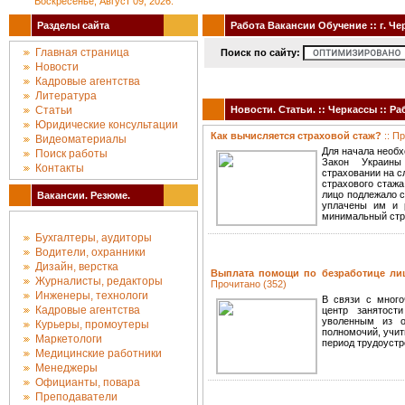
Воскресенье, Август 09, 2026.
Разделы сайта
Работа Вакансии Обучение :: г. Че
Главная страница
Поиск по сайту:
Новости
Кадровые агентства
Литература
Статьи
Новости. Статьи. :: Черкассы :: Р
Юридические консультации
Как вычисляется страховой стаж?
:: П
Видеоматериалы
Для начала необх
Поиск работы
Закон Украины
Контакты
страховании на с
страхового стажа
лицо подлежало 
Вакансии. Резюме.
уплачены им и 
минимальный стр
Бухгалтеры, аудиторы
Водители, охранники
Дизайн, верстка
Выплата помощи по безработице ли
Журналисты, редакторы
Прочитано (352)
Инженеры, технологи
В связи с много
Кадровые агентства
центр занятост
уволенным из о
Курьеры, промоутеры
полномочий, учит
Маркетологи
период трудоустр
Медицинские работники
Менеджеры
Официанты, повара
Преподаватели