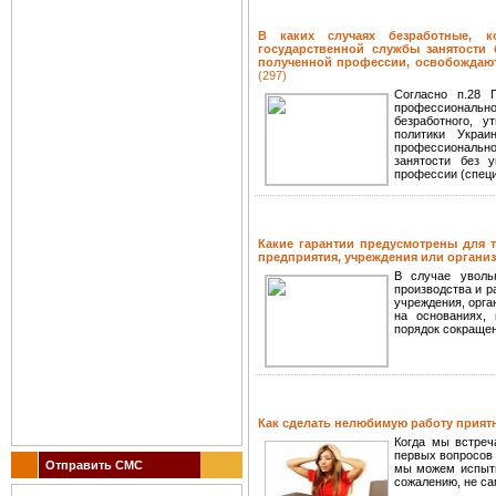
В каких случаях безработные, 
государственной службы занятости 
полученной профессии, освобождают
(297)
Согласно п.28 
профессионально
безработного, у
политики Укра
профессиональн
занятости без 
профессии (специ
Какие гарантии предусмотрены для 
предприятия, учреждения или органи
В случае уволь
производства и р
учреждения, орга
на основаниях, 
порядок сокращен
Как сделать нелюбимую работу прият
Когда мы встреч
первых вопросов 
Отправить СМС
мы можем испыты
сожалению, не са