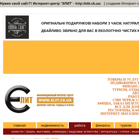
Нужен свой сайт?! Интернет-центр 'ЭЛИТ' - http://elit.ck.ua:
[ создание Интернет-с
ОРИГІНАЛЬНІ ПОДАРУНКОВІ НАБОРИ З ЧАЄМ. НАТУРАЛЬН
ДБАЙЛИВО ЗІБРАНО ДЛЯ ВАС В ЕКОЛОГІЧНО ЧИСТИХ 
ТОВАРЫ И УСЛУ
НЕДВИЖИМОС
ФИНАНС
ТУРИЗМ, ОТД
АВ
РАБО
СМИ ЧЕРКАС
АФИША, ЗАКАЗ БИЛЕТ
ВСЕ ДЛЯ ДО
РЕСТОРАНЫ, КА
ИНТЕРНЕТ-МАГАЗИ
главная
недвижимость
работа
финансы
туризм
новости |
акции, выставки, семинары |
кадровые агентства |
литература |
статьи |
виде