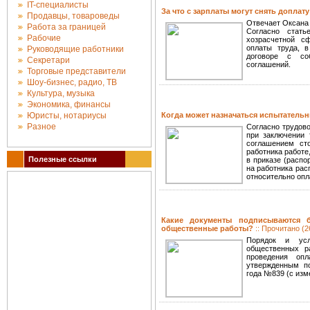
IT-специалисты
За что с зарплаты могут снять доплат
Продавцы, товароведы
Отвечает Оксана 
Работа за границей
Согласно стать
Рабочие
хозрасчетной с
оплаты труда, в
Руководящие работники
договоре с соб
Секретари
соглашений.
Торговые представители
Шоу-бизнес, радио, ТВ
Культура, музыка
Экономика, финансы
Юристы, нотариусы
Когда может назначаться испытатель
Разное
Согласно трудово
при заключении 
соглашением ст
работника работе
Полезные ссылки
в приказе (распо
на работника рас
относительно опл
Какие документы подписываются 
общественные работы?
:: Прочитано (2
Порядок и усл
общественных р
проведения оп
утвержденным по
года №839 (с изм