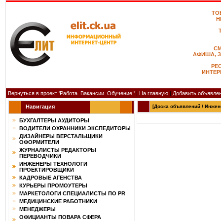
ТО
Н
С
АФИША, 
РЕ
ИНТЕР
Вернуться в проект 'Работа. Вакансии. Обучение.'
|
На главную
|
Добавить объявле
Навигация
[Доска объявлений / Инжен
БУХГАЛТЕРЫ АУДИТОРЫ
ВОДИТЕЛИ ОХРАННИКИ ЭКСПЕДИТОРЫ
ДИЗАЙНЕРЫ ВЕРСТАЛЬЩИКИ
ОФОРМИТЕЛИ
ЖУРНАЛИСТЫ РЕДАКТОРЫ
ПЕРЕВОДЧИКИ
ИНЖЕНЕРЫ ТЕХНОЛОГИ
ПРОЕКТИРОВЩИКИ
КАДРОВЫЕ АГЕНСТВА
КУРЬЕРЫ ПРОМОУТЕРЫ
МАРКЕТОЛОГИ СПЕЦИАЛИСТЫ ПО PR
МЕДИЦИНСКИЕ РАБОТНИКИ
МЕНЕДЖЕРЫ
ОФИЦИАНТЫ ПОВАРА СФЕРА