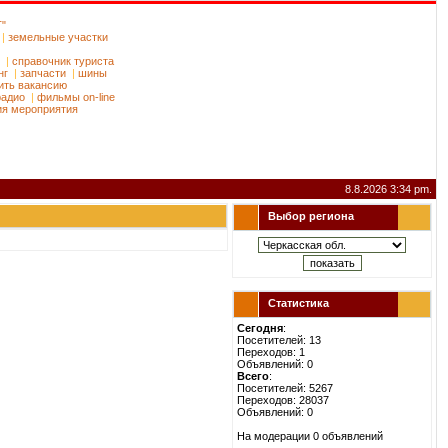
Т"
|
земельные участки
|
справочник туриста
нг
|
запчасти
|
шины
ить вакансию
радио
|
фильмы on-line
ия мероприятия
8.8.2026 3:34 pm.
Выбор региона
Статистика
Сегодня
:
Посетителей: 13
Переходов: 1
Объявлений: 0
Всего
:
Посетителей: 5267
Переходов: 28037
Объявлений: 0
На модерации 0 объявлений