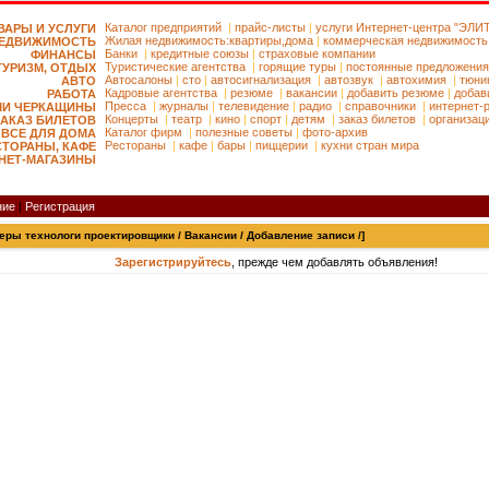
Каталог предприятий
|
прайс-листы
|
услуги Интернет-центра "ЭЛИ
ВАРЫ И УСЛУГИ
Жилая недвижимость:
квартиры,
дома
|
коммерческая недвижимость
ЕДВИЖИМОСТЬ
Банки
|
кредитные союзы
|
страховые компании
ФИНАНСЫ
Туристические агентства
|
горящие туры
|
постоянные предложения
ТУРИЗМ, ОТДЫХ
Автосалоны
|
сто
|
автосигнализация
|
автозвук
|
автохимия
|
тюни
АВТО
Кадровые агентства
|
резюме
|
вакансии
|
добавить резюме
|
добав
РАБОТА
Пресса
|
журналы
|
телевидение
|
радио
|
справочники
|
интернет-
МИ ЧЕРКАЩИНЫ
Концерты
|
театр
|
кино
|
спорт
|
детям
|
заказ билетов
|
организац
ЗАКАЗ БИЛЕТОВ
Каталог фирм
|
полезные советы
|
фото-архив
ВСЕ ДЛЯ ДОМА
Рестораны
|
кафе
|
бары
|
пиццерии
|
кухни стран мира
СТОРАНЫ, КАФЕ
НЕТ-МАГАЗИНЫ
ние
|
Регистрация
еры технологи проектировщики / Вакансии / Добавление записи /]
Зарегистрируйтесь
, прежде чем добавлять объявления!