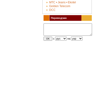
МТС • Jeans • Ekotel
Golden Telecom
DCC
Переводчик
с
на