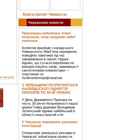
Курсы валют Черкассы
Черкасские новости
Прихована небезпека: вчені
пояснили, чому шкідливі чайні
пакетики
Колектив фахівців з канадського
Університету МакГілла перевірили
поведінку пакетиків під час
заварювання в окропі. Наразі
відомо, що сучасні виробники не
використовують папір, замінивши її
синтетичними елементами —
пластиком чи
я печати
поліетилентерефталатом
З ЧЕРКАЩИНИ РОЗПОЧНЕТЬСЯ
КАЛЕЙДОСКОП ПІДНЯТТЯ
ПРАПОРІВ ПО ВСІЙ УКРАЇНІ!
У День Державного Прапора на
честь 30-річчя Незалежності нашої
країни Глава держави Володимир
Зеленський підніме найбільший в
області синьо-жовтий стяг
У Черкасах перевірять рекламні
конструкції
Операторів зовнішньої реклами в
Черкасах зобов’язали провести