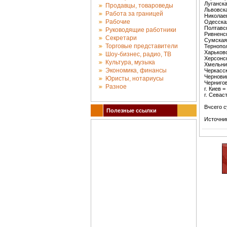
Луганска
Продавцы, товароведы
Львовска
Работа за границей
Николаев
Рабочие
Одесская
Полтавск
Руководящие работники
Ривненск
Секретари
Сумская 
Торговые представители
Тернопол
Харьковс
Шоу-бизнес, радио, ТВ
Херсонск
Культура, музыка
Хмельни
Экономика, финансы
Черкасск
Черновиц
Юристы, нотариусы
Чернигов
Разное
г. Киев =
г. Севас
Вчсего с
Полезные ссылки
Источник: