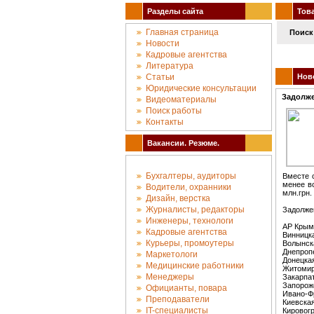
Разделы сайта
Това
Главная страница
Поиск 
Новости
Кадровые агентства
Литература
Статьи
Ново
Юридические консультации
Задолже
Видеоматериалы
Поиск работы
Контакты
Вакансии. Резюме.
Бухгалтеры, аудиторы
Вместе 
менее вс
Водители, охранники
млн.грн.
Дизайн, верстка
Журналисты, редакторы
Задолжен
Инженеры, технологи
АР Крым 
Кадровые агентства
Винницка
Курьеры, промоутеры
Волынска
Днепропе
Маркетологи
Донецкая
Медицинские работники
Житомир
Менеджеры
Закарпат
Запорожс
Официанты, повара
Ивано-Ф
Преподаватели
Киевская
IT-специалисты
Кировогр