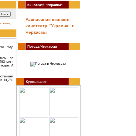
Кинотеатр "Украина"
Расписание сеансов
но, театр, концерты, спектакли, гастроли, выставки, акции, музеи, спорт. Заказ билетов
кинотеатр "Украина" г.
Черкассы
Погода Черкассы
го года
иком по
293 млн.
н.грн. А
ботникам
 и 14,739
Курсы валют