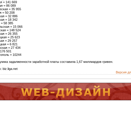
я = 141 669
я = 86 089
ская = 35 955
 = 50 208
ая = 32 886
ая = 18 342
= 58 385
ьская = 15 066
кая = 148 524
ая = 26 355
цкая = 25 623
ая = 29 257
кая = 6 821
ская = 27 434
 176 501
тополь = 10244
умма задалженности заработной платы составила 1,67 миллиардов гривен.
 biz.liga.net
Версия дл