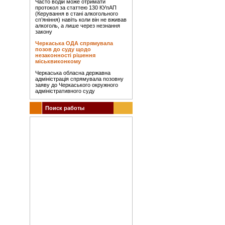
Часто водій може отримати
протокол за статтею 130 КУпАП
(Керування в стані алкогольного
сп’яніння) навіть коли він не вживав
алкоголь, а лише через незнання
закону
Черкаська ОДА спрямувала
позов до суду щодо
незаконності рішення
міськвиконкому
Черкаська обласна державна
адміністрація спрямувала позовну
заяву до Черкаського окружного
адміністративного суду
Поиск работы