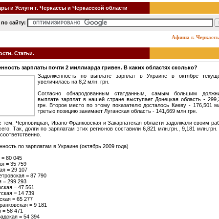
ры и Услуги г. Черкассы и Черкасской области
по сайту:
Афиша г. Черкассы: ки
сти. Статьи.
нность зарплаты почти 2 миллиарда гривен. В каких областях сколько?
Задолженность по выплате зарплат в Украине в октябре текуще
увеличилась на 8,2 млн. грн.
Согласно обнародованным статданным, самым большим должн
выплате зарплат в нашей стране выступает Донецкая область - 299,
грн. Второе место по этому показателю досталось Киеву - 176,501 мл
третью позицию занимает Луганская область - 141,669 млн.грн.
с тем, Черновицкая, Ивано-Франковская и Закарпатская области задолжали своим ра
его. Так, долги по зарплатам этих регионов составили 6,821 млн.грн., 9,181 млн.грн.
 соответственно.
ность по зарплатам в Украине (октябрь 2009 года)
= 80 045
я = 35 759
я = 29 107
тровская = 87 790
 = 299 293
ская = 47 561
ская = 14 739
кая = 65 277
ранковская = 9 181
 = 58 471
адская = 54 394