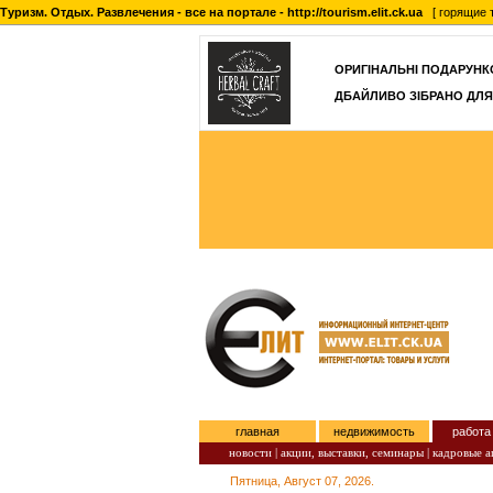
Туризм. Отдых. Развлечения - все на портале - http://tourism.elit.ck.ua
[ горящие т
ОРИГІНАЛЬНІ ПОДАРУНКО
ДБАЙЛИВО ЗІБРАНО ДЛЯ
главная
недвижимость
работа
новости |
акции, выставки, семинары |
кадровые аг
Пятница, Август 07, 2026.