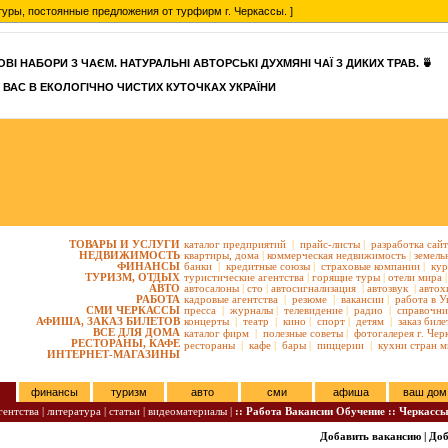
уры, постоянные предложения от турфирм г. Черкассы. ]
ВІ НАБОРИ З ЧАЄМ. НАТУРАЛЬНІ АВТОРСЬКІ ДУХМЯНІ ЧАЇ З ДИКИХ ТРАВ. 🍵
 ВАС В ЕКОЛОГІЧНО ЧИСТИХ КУТОЧКАХ УКРАЇНИ
ТОВАРЫ И УСЛУГИ
каталог предприятий
|
прайс-листы
|
разработка сай
НЕДВИЖИМОСТЬ
квартиры,
дома
|
коммерческая недвижимость
|
земель
ФИНАНСЫ
банки
|
кредитные союзы
|
страховые компании
|
кур
ТУРИЗМ, ОТДЫХ
туристические агентства
|
горящие туры
|
отели мира
|
АВТО
автосалоны
|
сто
|
автосигнализация
|
автозвук
|
автох
РАБОТА
кадровые агентства
|
резюме
|
вакансии
|
работа в У
СМИ ЧЕРКАССЫ
пресса
|
журналы
|
телевидение
|
радио
|
справочни
АФИША, ЗАКАЗ БИЛЕТОВ
концерты
|
театр
|
кино
|
спорт
|
детям
|
заказ биле
ВСЕ ДЛЯ ДОМА
каталог фирм
|
полезные советы
|
фотогалерея г. Чер
РЕСТОРАНЫ, КАФЕ
рестораны
|
кафе
|
бары
|
пиццерии
|
кухни стран м
ИНТЕРНЕТ-МАГАЗИНЫ
финансы
туризм
авто
сми
афиша
ваш дом
ентства |
литература |
статьи |
видеоматериалы |
:: Работа Вакансии Обучение :: Черкасс
Добавить вакансию
|
Доб