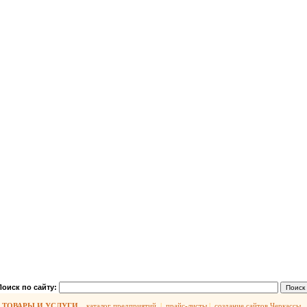
Поиск по сайту:
ТОВАРЫ И УСЛУГИ
каталог предприятий
|
прайс-листы
|
создание сайтов Черкассы