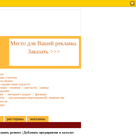
Место для Вашей рекламы.
Заказать >>>
тов
ные участки
сы валют
справочник туриста
имия
|
тюнинг
|
запчасти
|
шины
краине
ки
|
интернет-радио
|
фильмы
тов
|
организация мероприятий
|
знакомства
кассы
ира
рестораны
магазины
ы
авить резюме
|
Добавить предприятие в каталог