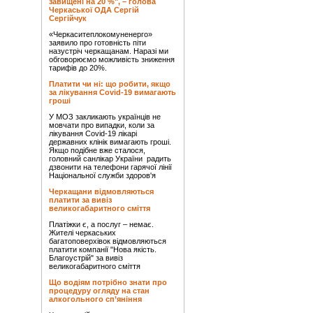
завищені на 20 %", – голова
Черкаської ОДА Сергій
Сергійчук
«Черкаситеплокомуненерго»
заявило про готовність піти
назустріч черкащанам. Наразі ми
обговорюємо можливість зниження
тарифів до 20%.
Платити чи ні: що робити, якщо
за лікування Covid-19 вимагають
гроші
У МОЗ закликають українців не
мовчати про випадки, коли за
лікування Covid-19 лікарі
державних клінік вимагають гроші.
Якщо подібне вже сталося,
головний санлікар України радить
дзвонити на телефони гарячої лінії
Національної служби здоров'я
Черкащани відмовляються
платити за вивіз
великогабаритного сміття
Платіжки є, а послуг – немає.
Жителі черкаських
багатоповерхівок відмовляються
платити компанії "Нова якість.
Благоустрій" за вивіз
великогабаритного сміття
Що водіям потрібно знати про
процедуру огляду на стан
алкогольного сп’яніння