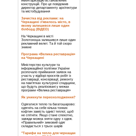
інвентаризацію встановлених
конструкцій. Про це повідомив
директор департаменту архітектури
та містобудування
Зачистка від реклами: на
Черкащині з’явилось місто, в
якому залишився лише один
білборд (ВІДЕО)
На Черкащині в місті
Золотоноша залишився лише один
рекламний велет. Та й той скоро
зникне
Програма «Велика реставрація»
на Черкащині
Міністерство культури та
інформаційної політики України
розпочало приймання заявок на
участь у відборі проєктів робіт із
реставрації, консервації, ремонту
на пам’ятках культурної спадщини,
що будуть реалізовані у межах
програми «Велика реставрація»
Як уникнути переохолодження?
Одягатися тепло та багатошарово:
одягніть на себе кілька тонких
кофтин замість однієї теплої, щоб
не спітніти. Якщо стане спекотно,
завжди можна зняти одну з одеж.
«Правильний» зимовий одяг
складається з трьох шарів
"Тарифи на тепло для черкащан