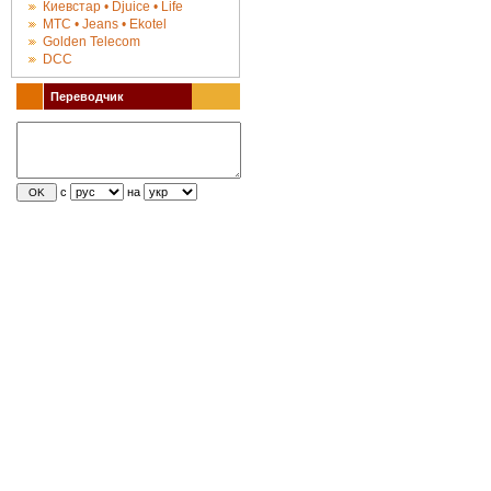
Киевстар • Djuice • Life
МТС • Jeans • Ekotel
Golden Telecom
DCC
Переводчик
с
на