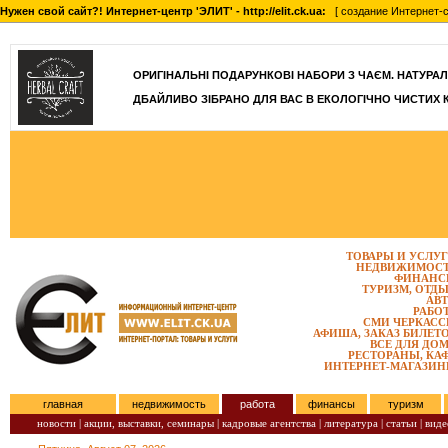
Нужен свой сайт?! Интернет-центр 'ЭЛИТ' - http://elit.ck.ua:
[ создание Интернет-с
ОРИГІНАЛЬНІ ПОДАРУНКОВІ НАБОРИ З ЧАЄМ. НАТУРАЛЬН
ДБАЙЛИВО ЗІБРАНО ДЛЯ ВАС В ЕКОЛОГІЧНО ЧИСТИХ 
ТОВАРЫ И УСЛУ
НЕДВИЖИМОС
ФИНАНС
ТУРИЗМ, ОТД
АВ
РАБО
СМИ ЧЕРКАС
АФИША, ЗАКАЗ БИЛЕТ
ВСЕ ДЛЯ ДО
РЕСТОРАНЫ, КА
ИНТЕРНЕТ-МАГАЗИ
главная
недвижимость
работа
финансы
туризм
новости |
акции, выставки, семинары |
кадровые агентства |
литература |
статьи |
виде