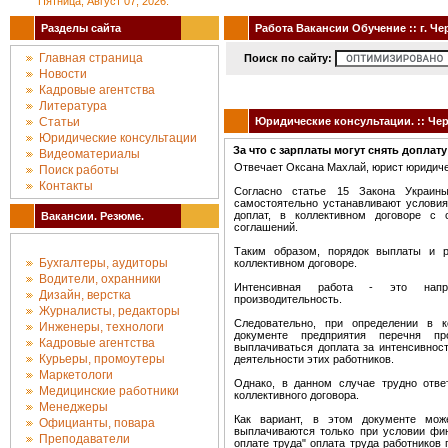
Пятница, Август 07, 2026.
Разделы сайта
Работа Вакансии Обучение :: г. Че
Главная страница
Поиск по сайту:
Новости
Кадровые агентства
Литература
Статьи
Юридические консультации. :: Чер
Юридические консультации
За что с зарплаты могут снять доплат
Видеоматериалы
Отвечает Оксана Махлай, юрист юридиче
Поиск работы
Контакты
Согласно статье 15 Закона Украины
самостоятельно устанавливают условия
доплат, в коллективном договоре с с
Вакансии. Резюме.
соглашений.
Таким образом, порядок выплаты и р
Бухгалтеры, аудиторы
коллективном договоре.
Водители, охранники
Интенсивная работа - это напря
Дизайн, верстка
производительность.
Журналисты, редакторы
Следовательно, при определении в 
Инженеры, технологи
документе предприятия перечня пр
Кадровые агентства
выплачиваться доплата за интенсивнос
Курьеры, промоутеры
деятельности этих работников.
Маркетологи
Однако, в данном случае трудно отве
Медицинские работники
коллективного договора.
Менеджеры
Как вариант, в этом документе мож
Официанты, повара
выплачиваются только при условии фин
Преподаватели
оплате труда" оплата труда работников