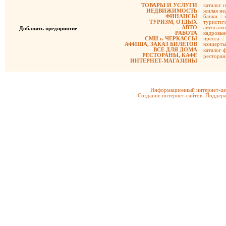
ТОВАРЫ И УСЛУГИ
каталог 
НЕДВИЖИМОСТЬ
жилая не
ФИНАНСЫ
банки
|
ТУРИЗМ, ОТДЫХ
туристич
АВТО
автосало
Добавить предприятие
РАБОТА
кадровые
СМИ г. ЧЕРКАССЫ
пресса
|
АФИША, ЗАКАЗ БИЛЕТОВ
концерты
ВСЕ ДЛЯ ДОМА
каталог 
РЕСТОРАНЫ, КАФЕ
рестора
ИНТЕРНЕТ-МАГАЗИНЫ
Информационный интернет-цен
Создание интернет-сайтов. Поддерж